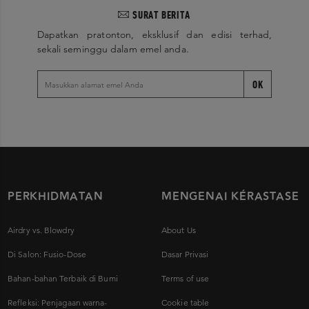
SURAT BERITA
Dapatkan pratonton, eksklusif dan edisi terhad,
sekali seminggu dalam emel anda.
OK
PERKHIDMATAN
MENGENAI KÉRASTASE
Airdry vs. Blowdry
About Us
Di Salon: Fusio-Dose
Dasar Privasi
Bahan-bahan Terbaik di Bumi
Terms of use
Refleksi: Penjagaan warna-
Cookie table